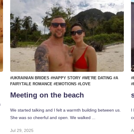
#UKRAINIAN BRIDES
#HAPPY STORY
#WE'RE DATING
#A
#
FAIRYTALE ROMANCE
#EMOTIONS
#LOVE
#
Meeting on the beach
s
We started talking and I felt a warmth building between us.
I
She was so cheerful and open. We walked ...
c
Jul 29, 2025
A