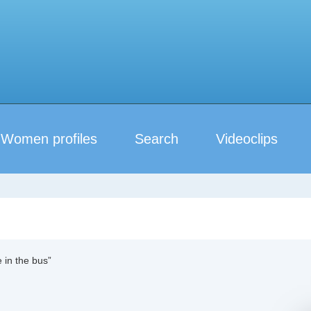
Women profiles
Search
Videoclips
 in the bus”